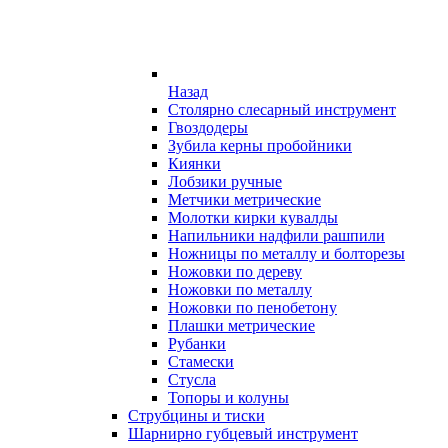
Назад
Столярно слесарный инструмент
Гвоздодеры
Зубила керны пробойники
Киянки
Лобзики ручные
Метчики метрические
Молотки кирки кувалды
Напильники надфили рашпили
Ножницы по металлу и болторезы
Ножовки по дереву
Ножовки по металлу
Ножовки по пенобетону
Плашки метрические
Рубанки
Стамески
Стусла
Топоры и колуны
Струбцины и тиски
Шарнирно губцевый инструмент