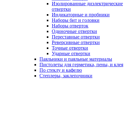
Изолированные диэлектрические
отвертки
Индикаторные и пробники
Наборы бит и головки
Наборы отверток
Одиночные отвертки
Переставные отвертки
Реверсивные отвертки
Точные отвертки
Ударные отвертки
Паяльники и паяльные материалы
Пистолеты для герметика, пены, и клея
По стеклу и кафелю
Степлеры, заклепочники