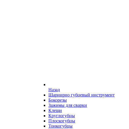
Назад
Шарнирно губцевый инструмент
Бокорезы
Зажимы для сварки
Клещи
Круглогубцы
Плоскогубцы
Тонкогубцы