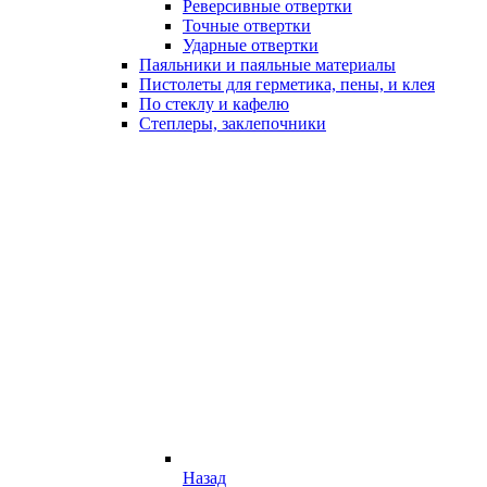
Реверсивные отвертки
Точные отвертки
Ударные отвертки
Паяльники и паяльные материалы
Пистолеты для герметика, пены, и клея
По стеклу и кафелю
Степлеры, заклепочники
Назад