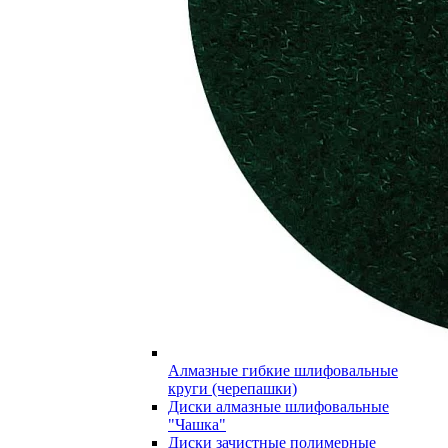
Алмазные гибкие шлифовальные
круги (черепашки)
Диски алмазные шлифовальные
"Чашка"
Диски зачистные полимерные