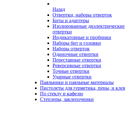
Назад
Отвертки, наборы отверток
Биты и адаптеры
Изолированные диэлектрические
отвертки
Индикаторные и пробники
Наборы бит и головки
Наборы отверток
Одиночные отвертки
Переставные отвертки
Реверсивные отвертки
Точные отвертки
Ударные отвертки
Паяльники и паяльные материалы
Пистолеты для герметика, пены, и клея
По стеклу и кафелю
Степлеры, заклепочники