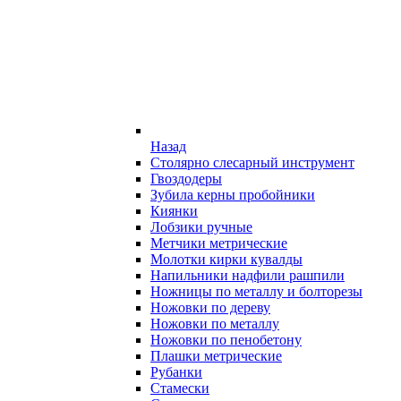
Назад
Столярно слесарный инструмент
Гвоздодеры
Зубила керны пробойники
Киянки
Лобзики ручные
Метчики метрические
Молотки кирки кувалды
Напильники надфили рашпили
Ножницы по металлу и болторезы
Ножовки по дереву
Ножовки по металлу
Ножовки по пенобетону
Плашки метрические
Рубанки
Стамески