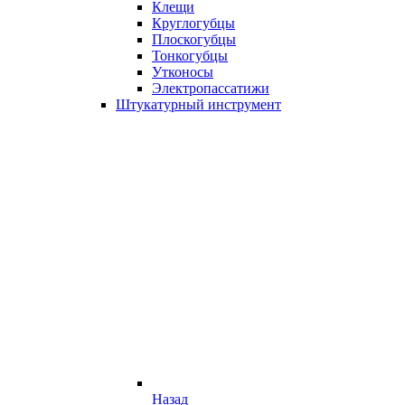
Клещи
Круглогубцы
Плоскогубцы
Тонкогубцы
Утконосы
Электропассатижи
Штукатурный инструмент
Назад