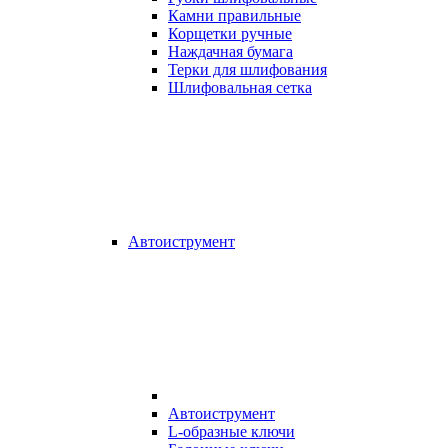
Камни правильные
Корщетки ручные
Наждачная бумага
Терки для шлифования
Шлифовальная сетка
Автоиструмент
Автоиструмент
L-образные ключи