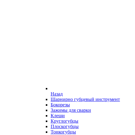
Назад
Шарнирно губцевый инструмент
Бокорезы
Зажимы для сварки
Клещи
Круглогубцы
Плоскогубцы
Тонкогубцы