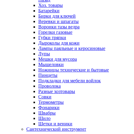
Хоз. товары
Батарейки
Бирки для ключей
Веревки и шпагаты
Воронки тазы ведра
Горелки газовые
Губки тряпки
Дыроколы для кожи
Лампы паяльные и керосиновые
Лупы
Мешки для мусора
Мышеловки
Ножницы технические и бытовые
Пинцеты
Подкладки для мебели войлок
Проволока
Разные хозтовары
Совки
Термометры
Фонарики
Швабры
Шило
Щетки и веники
Сантехнический инструмент