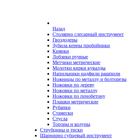
Назад
Столярно слесарный инструмент
Гвоздодеры
Зубила керны пробойники
Киянки
Лобзики ручные
Метчики метрические
Молотки кирки кувалды
Напильники надфили рашпили
Ножницы по металлу и болторезы
Ножовки по дереву
Ножовки по металлу
Ножовки по пенобетону
Плашки метрические
Рубанки
Стамески
Стусла
Топоры и колуны
Струбцины и тиски
Шарнирно губцевый инструмент