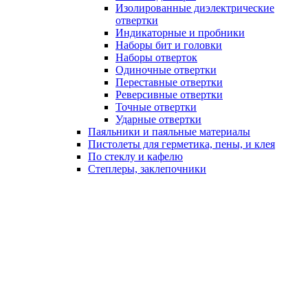
Изолированные диэлектрические
отвертки
Индикаторные и пробники
Наборы бит и головки
Наборы отверток
Одиночные отвертки
Переставные отвертки
Реверсивные отвертки
Точные отвертки
Ударные отвертки
Паяльники и паяльные материалы
Пистолеты для герметика, пены, и клея
По стеклу и кафелю
Степлеры, заклепочники