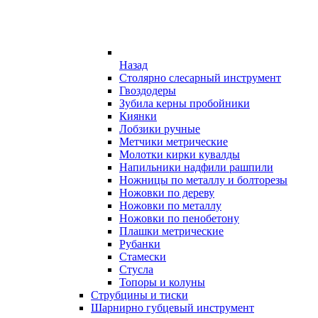
Назад
Столярно слесарный инструмент
Гвоздодеры
Зубила керны пробойники
Киянки
Лобзики ручные
Метчики метрические
Молотки кирки кувалды
Напильники надфили рашпили
Ножницы по металлу и болторезы
Ножовки по дереву
Ножовки по металлу
Ножовки по пенобетону
Плашки метрические
Рубанки
Стамески
Стусла
Топоры и колуны
Струбцины и тиски
Шарнирно губцевый инструмент