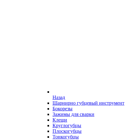
Назад
Шарнирно губцевый инструмент
Бокорезы
Зажимы для сварки
Клещи
Круглогубцы
Плоскогубцы
Тонкогубцы