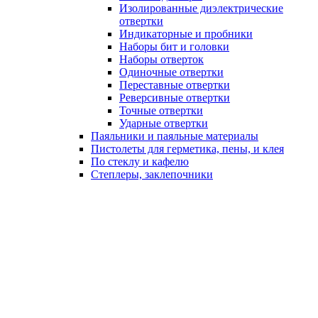
Изолированные диэлектрические
отвертки
Индикаторные и пробники
Наборы бит и головки
Наборы отверток
Одиночные отвертки
Переставные отвертки
Реверсивные отвертки
Точные отвертки
Ударные отвертки
Паяльники и паяльные материалы
Пистолеты для герметика, пены, и клея
По стеклу и кафелю
Степлеры, заклепочники