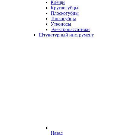
Клещи
Круглогубцы
Плоскогубцы
Тонкогубцы
Утконосы
Электропассатижи
Штукатурный инструмент
Назад