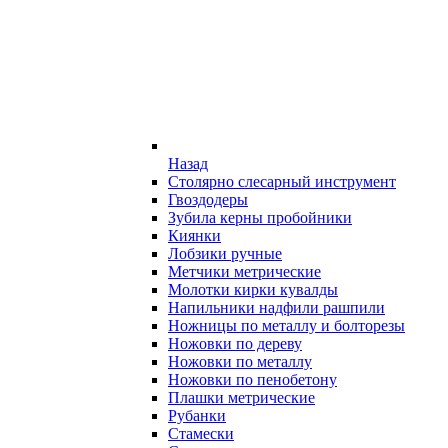
Назад
Столярно слесарный инструмент
Гвоздодеры
Зубила керны пробойники
Киянки
Лобзики ручные
Метчики метрические
Молотки кирки кувалды
Напильники надфили рашпили
Ножницы по металлу и болторезы
Ножовки по дереву
Ножовки по металлу
Ножовки по пенобетону
Плашки метрические
Рубанки
Стамески