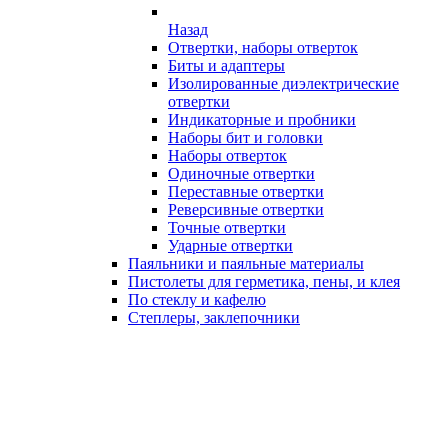
Назад
Отвертки, наборы отверток
Биты и адаптеры
Изолированные диэлектрические
отвертки
Индикаторные и пробники
Наборы бит и головки
Наборы отверток
Одиночные отвертки
Переставные отвертки
Реверсивные отвертки
Точные отвертки
Ударные отвертки
Паяльники и паяльные материалы
Пистолеты для герметика, пены, и клея
По стеклу и кафелю
Степлеры, заклепочники