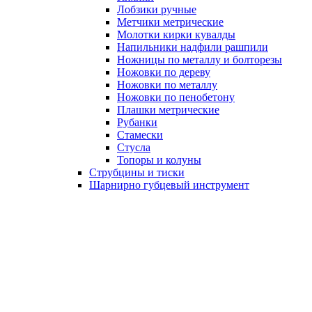
Лобзики ручные
Метчики метрические
Молотки кирки кувалды
Напильники надфили рашпили
Ножницы по металлу и болторезы
Ножовки по дереву
Ножовки по металлу
Ножовки по пенобетону
Плашки метрические
Рубанки
Стамески
Стусла
Топоры и колуны
Струбцины и тиски
Шарнирно губцевый инструмент