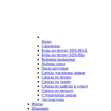
Назад
Сверление
Буры по бетону SDS-MAX
Буры по бетону SDS-Plus
Коронки кольцевые
Наборы сверл
Пилы круговые
Сверла для врезки замков
Сверла по бетону
Сверла по дереву
Сверла по кафелю и стеклу
Сверла по металлу
Ступенчатые сверла
Экстракторы
Фрезы
Шарошки