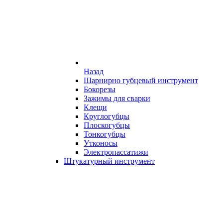
Назад
Шарнирно губцевый инструмент
Бокорезы
Зажимы для сварки
Клещи
Круглогубцы
Плоскогубцы
Тонкогубцы
Утконосы
Электропассатижи
Штукатурный инструмент