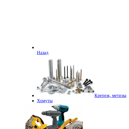
Назад
Крепеж, метизы
Хомуты