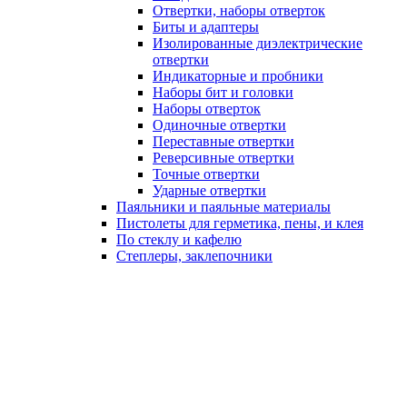
Отвертки, наборы отверток
Биты и адаптеры
Изолированные диэлектрические
отвертки
Индикаторные и пробники
Наборы бит и головки
Наборы отверток
Одиночные отвертки
Переставные отвертки
Реверсивные отвертки
Точные отвертки
Ударные отвертки
Паяльники и паяльные материалы
Пистолеты для герметика, пены, и клея
По стеклу и кафелю
Степлеры, заклепочники