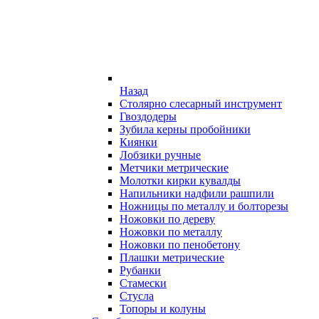
Назад
Столярно слесарный инструмент
Гвоздодеры
Зубила керны пробойники
Киянки
Лобзики ручные
Метчики метрические
Молотки кирки кувалды
Напильники надфили рашпили
Ножницы по металлу и болторезы
Ножовки по дереву
Ножовки по металлу
Ножовки по пенобетону
Плашки метрические
Рубанки
Стамески
Стусла
Топоры и колуны