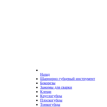
Назад
Шарнирно губцевый инструмент
Бокорезы
Зажимы для сварки
Клещи
Круглогубцы
Плоскогубцы
Тонкогубцы