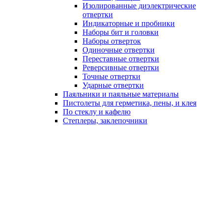
Изолированные диэлектрические
отвертки
Индикаторные и пробники
Наборы бит и головки
Наборы отверток
Одиночные отвертки
Переставные отвертки
Реверсивные отвертки
Точные отвертки
Ударные отвертки
Паяльники и паяльные материалы
Пистолеты для герметика, пены, и клея
По стеклу и кафелю
Степлеры, заклепочники