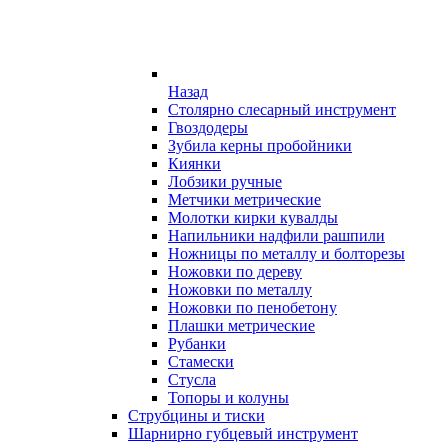
Назад
Столярно слесарный инструмент
Гвоздодеры
Зубила керны пробойники
Киянки
Лобзики ручные
Метчики метрические
Молотки кирки кувалды
Напильники надфили рашпили
Ножницы по металлу и болторезы
Ножовки по дереву
Ножовки по металлу
Ножовки по пенобетону
Плашки метрические
Рубанки
Стамески
Стусла
Топоры и колуны
Струбцины и тиски
Шарнирно губцевый инструмент