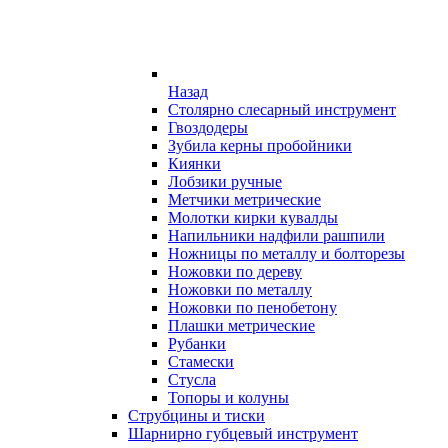
Назад
Столярно слесарный инструмент
Гвоздодеры
Зубила керны пробойники
Киянки
Лобзики ручные
Метчики метрические
Молотки кирки кувалды
Напильники надфили рашпили
Ножницы по металлу и болторезы
Ножовки по дереву
Ножовки по металлу
Ножовки по пенобетону
Плашки метрические
Рубанки
Стамески
Стусла
Топоры и колуны
Струбцины и тиски
Шарнирно губцевый инструмент