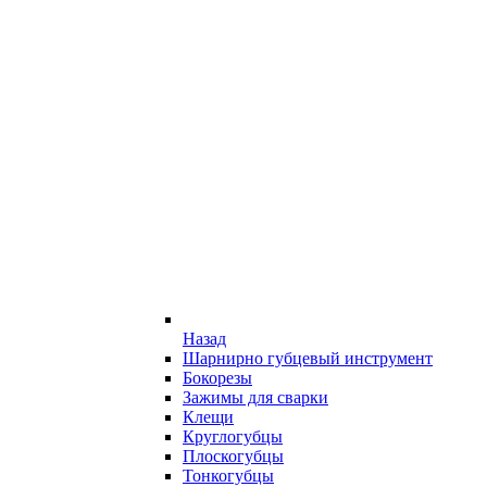
Назад
Шарнирно губцевый инструмент
Бокорезы
Зажимы для сварки
Клещи
Круглогубцы
Плоскогубцы
Тонкогубцы