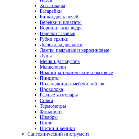
Хоз. товары
Батарейки
Бирки для ключей
Веревки и шпагаты
Воронки тазы ведра
Горелки газовые
Губки тряпки
Дыроколы для кожи
Лампы паяльные и керосиновые
Лупы
Мешки для мусора
Мышеловки
Ножницы технические и бытовые
Пинцеты
Подкладки для мебели войлок
Проволока
Разные хозтовары
Совки
Термометры
Фонарики
Швабры
Шило
Щетки и веники
Сантехнический инструмент