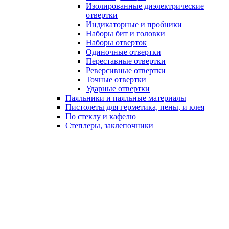
Изолированные диэлектрические
отвертки
Индикаторные и пробники
Наборы бит и головки
Наборы отверток
Одиночные отвертки
Переставные отвертки
Реверсивные отвертки
Точные отвертки
Ударные отвертки
Паяльники и паяльные материалы
Пистолеты для герметика, пены, и клея
По стеклу и кафелю
Степлеры, заклепочники