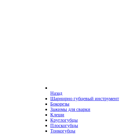
Назад
Шарнирно губцевый инструмент
Бокорезы
Зажимы для сварки
Клещи
Круглогубцы
Плоскогубцы
Тонкогубцы