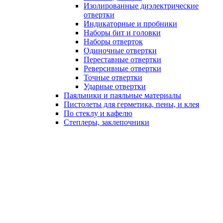
Изолированные диэлектрические
отвертки
Индикаторные и пробники
Наборы бит и головки
Наборы отверток
Одиночные отвертки
Переставные отвертки
Реверсивные отвертки
Точные отвертки
Ударные отвертки
Паяльники и паяльные материалы
Пистолеты для герметика, пены, и клея
По стеклу и кафелю
Степлеры, заклепочники