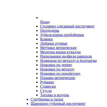
Назад
Столярно слесарный инструмент
Гвоздодеры
Зубила керны пробойники
Киянки
Лобзики ручные
Метчики метрические
Молотки кирки кувалды
Напильники надфили рашпили
Ножницы по металлу и болторезы
Ножовки по дереву
Ножовки по металлу
Ножовки по пенобетону
Плашки метрические
Рубанки
Стамески
Стусла
Топоры и колуны
Струбцины и тиски
Шарнирно губцевый инструмент