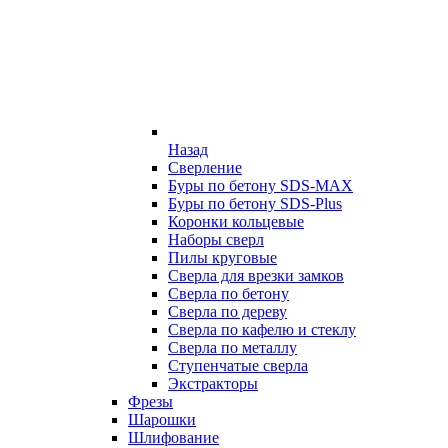
Назад
Сверление
Буры по бетону SDS-MAX
Буры по бетону SDS-Plus
Коронки кольцевые
Наборы сверл
Пилы круговые
Сверла для врезки замков
Сверла по бетону
Сверла по дереву
Сверла по кафелю и стеклу
Сверла по металлу
Ступенчатые сверла
Экстракторы
Фрезы
Шарошки
Шлифование