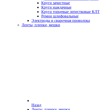
Круги зачистные
Круги наждачные
Круги торцевые лепестковые КЛТ
Ремни шлифовальные
Электроды и сварочная проволока
Ленты, пленки, мешки
Назад
Ленты, пленки, мешки