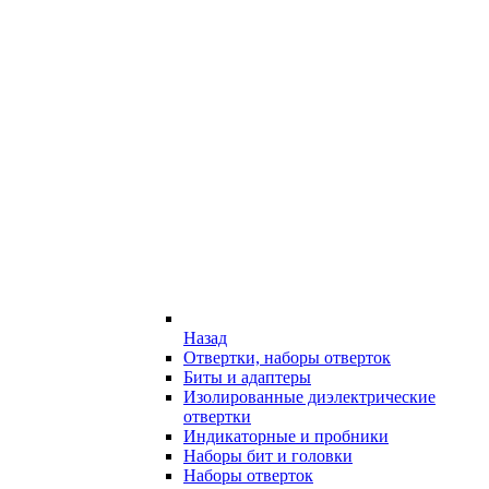
Назад
Отвертки, наборы отверток
Биты и адаптеры
Изолированные диэлектрические
отвертки
Индикаторные и пробники
Наборы бит и головки
Наборы отверток