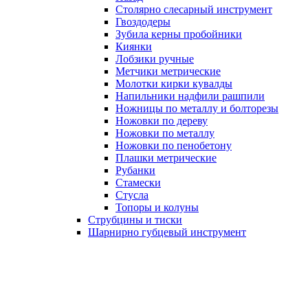
Столярно слесарный инструмент
Гвоздодеры
Зубила керны пробойники
Киянки
Лобзики ручные
Метчики метрические
Молотки кирки кувалды
Напильники надфили рашпили
Ножницы по металлу и болторезы
Ножовки по дереву
Ножовки по металлу
Ножовки по пенобетону
Плашки метрические
Рубанки
Стамески
Стусла
Топоры и колуны
Струбцины и тиски
Шарнирно губцевый инструмент