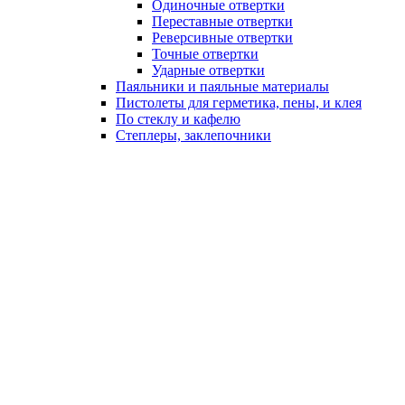
Одиночные отвертки
Переставные отвертки
Реверсивные отвертки
Точные отвертки
Ударные отвертки
Паяльники и паяльные материалы
Пистолеты для герметика, пены, и клея
По стеклу и кафелю
Степлеры, заклепочники