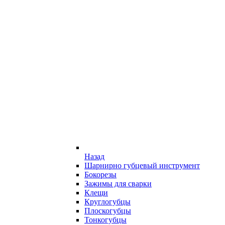
Назад
Шарнирно губцевый инструмент
Бокорезы
Зажимы для сварки
Клещи
Круглогубцы
Плоскогубцы
Тонкогубцы