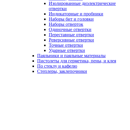
Изолированные диэлектрические
отвертки
Индикаторные и пробники
Наборы бит и головки
Наборы отверток
Одиночные отвертки
Переставные отвертки
Реверсивные отвертки
Точные отвертки
Ударные отвертки
Паяльники и паяльные материалы
Пистолеты для герметика, пены, и клея
По стеклу и кафелю
Степлеры, заклепочники