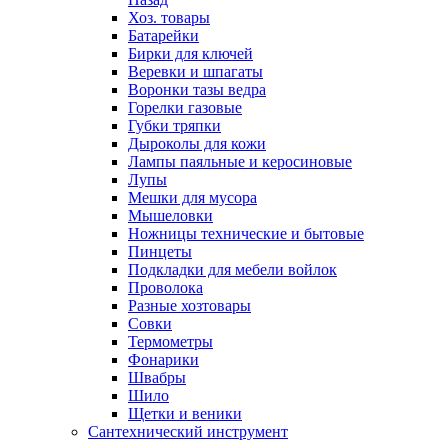
Хоз. товары
Батарейки
Бирки для ключей
Веревки и шпагаты
Воронки тазы ведра
Горелки газовые
Губки тряпки
Дыроколы для кожи
Лампы паяльные и керосиновые
Лупы
Мешки для мусора
Мышеловки
Ножницы технические и бытовые
Пинцеты
Подкладки для мебели войлок
Проволока
Разные хозтовары
Совки
Термометры
Фонарики
Швабры
Шило
Щетки и веники
Сантехнический инструмент