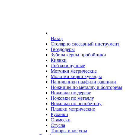
Назад
Столярно слесарный инструмент
Гвоздодеры
Зубила керны пробойники
Киянки
Лобзики ручные
Метчики метрические
Молотки кирки кувалды
Напильники надфили рашпили
Ножницы по металлу и болторезы
Ножовки по дереву
Ножовки по металлу
Ножовки по пенобетону
Плашки метрические
Рубанки
Стамески
Стусла
Топоры и колуны