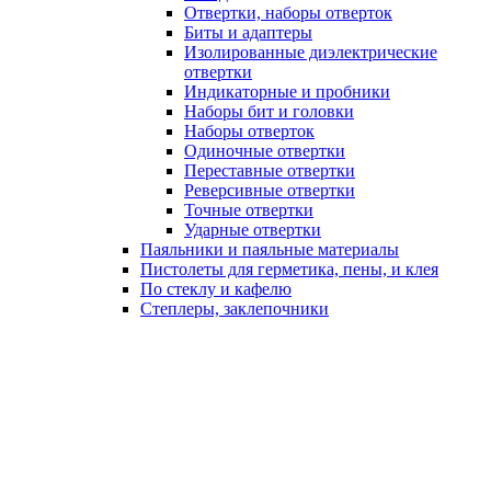
Отвертки, наборы отверток
Биты и адаптеры
Изолированные диэлектрические
отвертки
Индикаторные и пробники
Наборы бит и головки
Наборы отверток
Одиночные отвертки
Переставные отвертки
Реверсивные отвертки
Точные отвертки
Ударные отвертки
Паяльники и паяльные материалы
Пистолеты для герметика, пены, и клея
По стеклу и кафелю
Степлеры, заклепочники