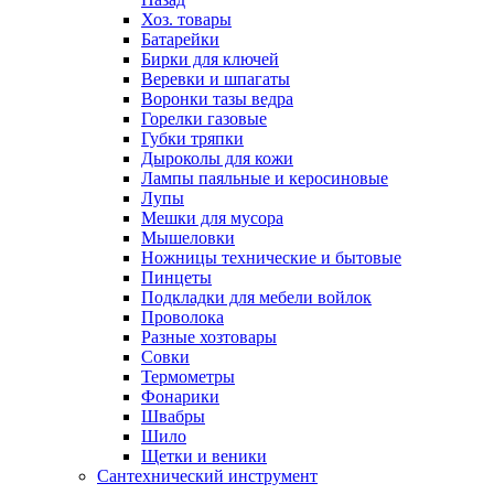
Хоз. товары
Батарейки
Бирки для ключей
Веревки и шпагаты
Воронки тазы ведра
Горелки газовые
Губки тряпки
Дыроколы для кожи
Лампы паяльные и керосиновые
Лупы
Мешки для мусора
Мышеловки
Ножницы технические и бытовые
Пинцеты
Подкладки для мебели войлок
Проволока
Разные хозтовары
Совки
Термометры
Фонарики
Швабры
Шило
Щетки и веники
Сантехнический инструмент