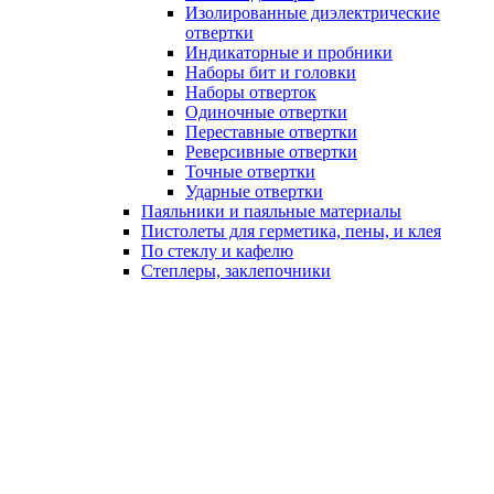
Изолированные диэлектрические
отвертки
Индикаторные и пробники
Наборы бит и головки
Наборы отверток
Одиночные отвертки
Переставные отвертки
Реверсивные отвертки
Точные отвертки
Ударные отвертки
Паяльники и паяльные материалы
Пистолеты для герметика, пены, и клея
По стеклу и кафелю
Степлеры, заклепочники