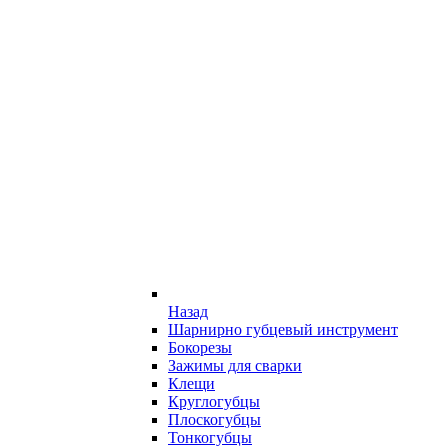
Назад
Шарнирно губцевый инструмент
Бокорезы
Зажимы для сварки
Клещи
Круглогубцы
Плоскогубцы
Тонкогубцы