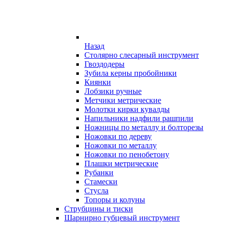
Назад
Столярно слесарный инструмент
Гвоздодеры
Зубила керны пробойники
Киянки
Лобзики ручные
Метчики метрические
Молотки кирки кувалды
Напильники надфили рашпили
Ножницы по металлу и болторезы
Ножовки по дереву
Ножовки по металлу
Ножовки по пенобетону
Плашки метрические
Рубанки
Стамески
Стусла
Топоры и колуны
Струбцины и тиски
Шарнирно губцевый инструмент