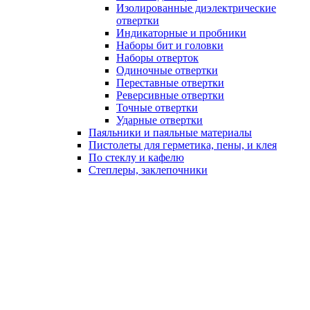
Изолированные диэлектрические
отвертки
Индикаторные и пробники
Наборы бит и головки
Наборы отверток
Одиночные отвертки
Переставные отвертки
Реверсивные отвертки
Точные отвертки
Ударные отвертки
Паяльники и паяльные материалы
Пистолеты для герметика, пены, и клея
По стеклу и кафелю
Степлеры, заклепочники