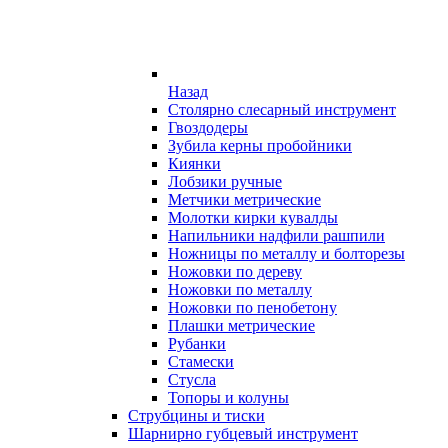
Назад
Столярно слесарный инструмент
Гвоздодеры
Зубила керны пробойники
Киянки
Лобзики ручные
Метчики метрические
Молотки кирки кувалды
Напильники надфили рашпили
Ножницы по металлу и болторезы
Ножовки по дереву
Ножовки по металлу
Ножовки по пенобетону
Плашки метрические
Рубанки
Стамески
Стусла
Топоры и колуны
Струбцины и тиски
Шарнирно губцевый инструмент