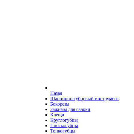
Назад
Шарнирно губцевый инструмент
Бокорезы
Зажимы для сварки
Клещи
Круглогубцы
Плоскогубцы
Тонкогубцы