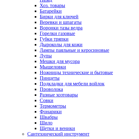
Хоз. товары
Батарейки
Бирки для ключей
Веревки и шпагаты
Воронки тазы ведра
Горелки газовые
Губки тряпки
Дыроколы для кожи
Лампы паяльные и керосиновые
Лупы
Мешки для мусора
Мышеловки
Ножницы технические и бытовые
Пинцеты
Подкладки для мебели войлок
Проволока
Разные хозтовары
Совки
Термометры
Фонарики
Швабры
Шило
Щетки и веники
Сантехнический инструмент