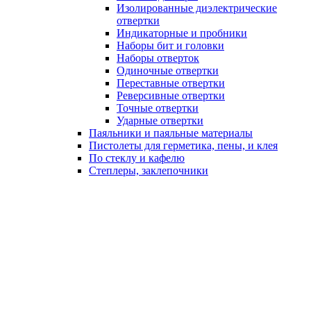
Изолированные диэлектрические
отвертки
Индикаторные и пробники
Наборы бит и головки
Наборы отверток
Одиночные отвертки
Переставные отвертки
Реверсивные отвертки
Точные отвертки
Ударные отвертки
Паяльники и паяльные материалы
Пистолеты для герметика, пены, и клея
По стеклу и кафелю
Степлеры, заклепочники