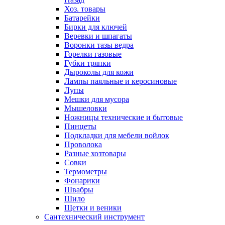
Хоз. товары
Батарейки
Бирки для ключей
Веревки и шпагаты
Воронки тазы ведра
Горелки газовые
Губки тряпки
Дыроколы для кожи
Лампы паяльные и керосиновые
Лупы
Мешки для мусора
Мышеловки
Ножницы технические и бытовые
Пинцеты
Подкладки для мебели войлок
Проволока
Разные хозтовары
Совки
Термометры
Фонарики
Швабры
Шило
Щетки и веники
Сантехнический инструмент