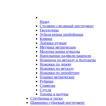
Назад
Столярно слесарный инструмент
Гвоздодеры
Зубила керны пробойники
Киянки
Лобзики ручные
Метчики метрические
Молотки кирки кувалды
Напильники надфили рашпили
Ножницы по металлу и болторезы
Ножовки по дереву
Ножовки по металлу
Ножовки по пенобетону
Плашки метрические
Рубанки
Стамески
Стусла
Топоры и колуны
Струбцины и тиски
Шарнирно губцевый инструмент