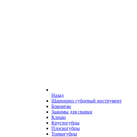
Назад
Шарнирно губцевый инструмент
Бокорезы
Зажимы для сварки
Клещи
Круглогубцы
Плоскогубцы
Тонкогубцы