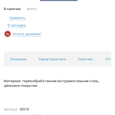
В наличии
много
Сравнить
В закладки
%
Хотите дешевле?
Описание
Характеристики
Наличие
Отзы
Материал: термообработанная инструментальная сталь,
цинковое покрытие.
Артикул:
63510