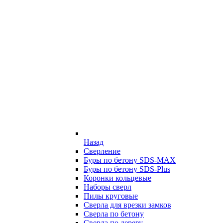
Назад
Сверление
Буры по бетону SDS-MAX
Буры по бетону SDS-Plus
Коронки кольцевые
Наборы сверл
Пилы круговые
Сверла для врезки замков
Сверла по бетону
Сверла по дереву