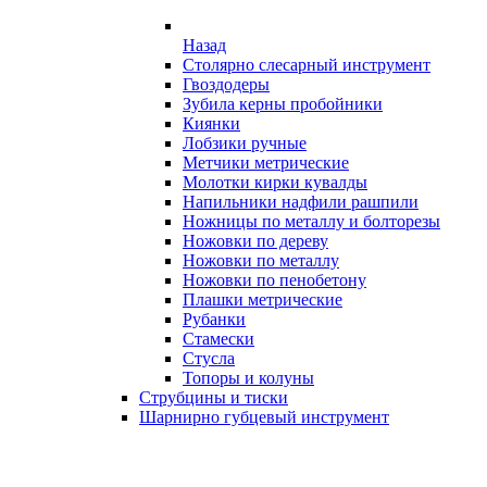
Назад
Столярно слесарный инструмент
Гвоздодеры
Зубила керны пробойники
Киянки
Лобзики ручные
Метчики метрические
Молотки кирки кувалды
Напильники надфили рашпили
Ножницы по металлу и болторезы
Ножовки по дереву
Ножовки по металлу
Ножовки по пенобетону
Плашки метрические
Рубанки
Стамески
Стусла
Топоры и колуны
Струбцины и тиски
Шарнирно губцевый инструмент