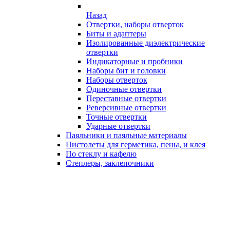
Назад
Отвертки, наборы отверток
Биты и адаптеры
Изолированные диэлектрические
отвертки
Индикаторные и пробники
Наборы бит и головки
Наборы отверток
Одиночные отвертки
Переставные отвертки
Реверсивные отвертки
Точные отвертки
Ударные отвертки
Паяльники и паяльные материалы
Пистолеты для герметика, пены, и клея
По стеклу и кафелю
Степлеры, заклепочники