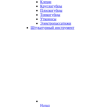
Клещи
Круглогубцы
Плоскогубцы
Тонкогубцы
Утконосы
Электропассатижи
Штукатурный инструмент
Назад