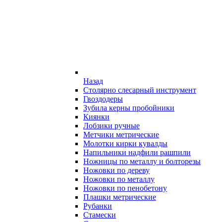
Назад
Столярно слесарный инструмент
Гвоздодеры
Зубила керны пробойники
Киянки
Лобзики ручные
Метчики метрические
Молотки кирки кувалды
Напильники надфили рашпили
Ножницы по металлу и болторезы
Ножовки по дереву
Ножовки по металлу
Ножовки по пенобетону
Плашки метрические
Рубанки
Стамески